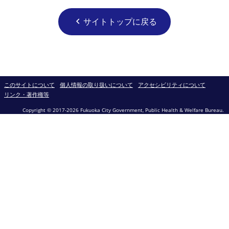
サイトトップに戻る
chevron_left
このサイトについて
個人情報の取り扱いについて
アクセシビリティについて
リンク・著作権等
Copyright © 2017-2026 Fukuoka City Government, Public Health & Welfare Bureau.