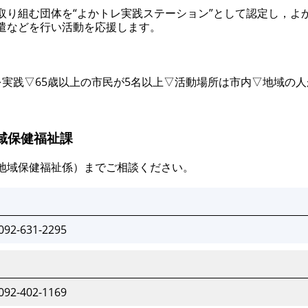
取り組む団体を“よかトレ実践ステーション”として認定し，よ
遣などを行い活動を応援します。
を実践▽65歳以上の市民が5名以上▽活動場所は市内▽地域の
域保健福祉課
地域保健福祉係）までご相談ください。
092-631-2295
092-402-1169