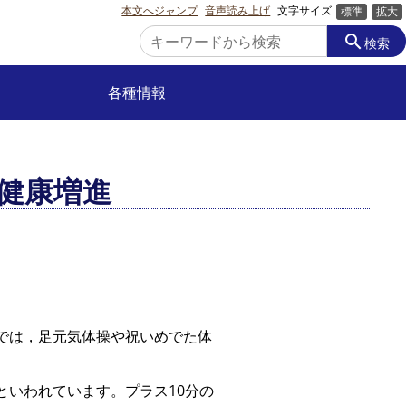
本文へジャンプ
音声読み上げ
文字サイズ
標準
拡大
search
検索
各種情報
で健康増進
では，足元気体操や祝いめでた体
いわれています。プラス10分の