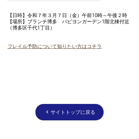
【日時】令和７年３月７日（金）午前10時～午後２時
【場所】ブランチ博多 パピヨンガーデン1階北棟付近
（博多区千代1丁目）
フレイル予防について知りたい方はコチラ
サイトトップに戻る
chevron_left