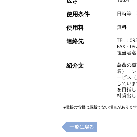
広さ
188.4㎡
使用条件
日時等 
使用料
無料
連絡先
TEL：092
FAX：092
担当者名
紹介文
薔薇の樹
名），シ
ービス（
していま
を目指し
料貸出し
※掲載の情報は最新でない場合がありま
一覧に戻る