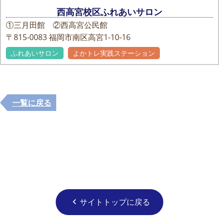
西高宮校区ふれあいサロン
①三月田館 ②西高宮公民館
〒815-0083
福岡市南区高宮1-10-16
ふれあいサロン
よかトレ実践ステーション
一覧に戻る
サイトトップに戻る
chevron_left