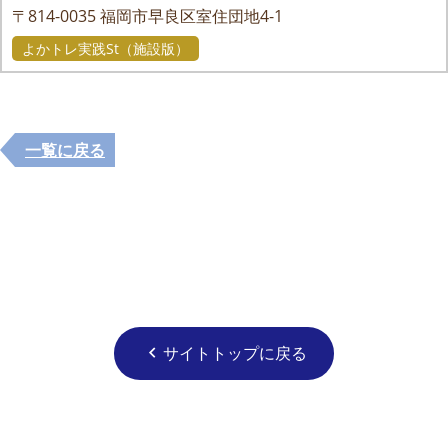
〒814-0035
福岡市早良区室住団地4-1
よかトレ実践St（施設版）
一覧に戻る
サイトトップに戻る
chevron_left