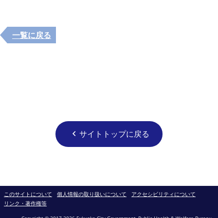
一覧に戻る
サイトトップに戻る
chevron_left
このサイトについて
個人情報の取り扱いについて
アクセシビリティについて
リンク・著作権等
Copyright © 2017-2026 Fukuoka City Government, Public Health & Welfare Bureau.