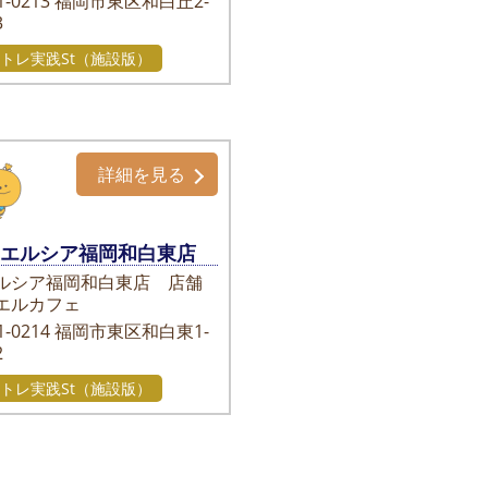
-0213
福岡市東区和白丘2-
3
トレ実践St（施設版）
詳細を見る
ウエルシア福岡和白東店
ルシア福岡和白東店 店舗
エルカフェ
-0214
福岡市東区和白東1-
2
トレ実践St（施設版）