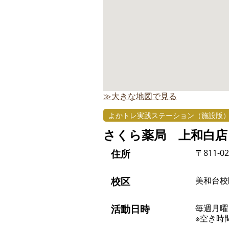
≫大きな地図で見る
よかトレ実践ステーション（施設版
さくら薬局 上和白店
住所
〒811-0
校区
美和台校
活動日時
毎週月曜日 
※空き時