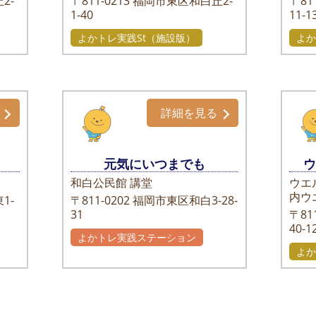
2-
〒811-0213
福岡市東区和白丘2-
〒811
1-40
11-1
よかトレ実践St（施設版）
よか
詳細を見る
元気にいつまでも
和白公民館 講堂
ウエ
内ウ
1-
〒811-0202
福岡市東区和白3-28-
31
〒811
40-1
よかトレ実践ステーション
よか