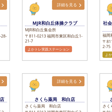
詳細を見る
MJR和白丘体操クラブ
社
MJR和白丘集会所
福岡
28-
〒811-0213
福岡市東区和白丘1-
21-7
〒811
2-75
よかトレ実践ステーション
よか
詳細を見る
店
さくら薬局 和白店
さくら薬局 和白店
さく