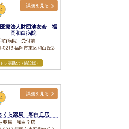
詳細を見る
会医療法人財団池友会 福
岡和白病院
和白病院 受付前
-0213
福岡市東区和白丘2-
トレ実践St（施設版）
詳細を見る
さくら薬局 和白丘店
ら薬局 和白丘店