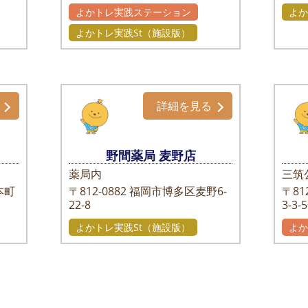
よかトレ実践ステーション
よか
よかトレ実践St（施設版）
詳細を見る
野間薬局 麦野店
薬局内
三筑
本町
〒812-0882
福岡市博多区麦野6-
〒812
22-8
3-3-
よかトレ実践St（施設版）
よ