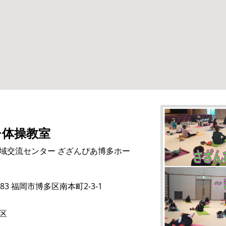
チ体操教室
域交流センター ざざんぴあ博多ホー
0883 福岡市博多区南本町2-3-1
区