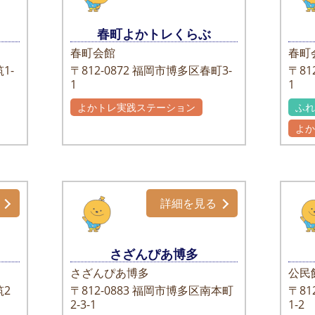
春町よかトレくらぶ
春町会館
春町
1-
〒812-0872
福岡市博多区春町3-
〒812
1
1
よかトレ実践ステーション
ふ
よ
詳細を見る
さざんぴあ博多
さざんぴあ博多
公民
2
〒812-0883
福岡市博多区南本町
〒812
2-3-1
1-2