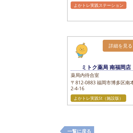
よかトレ実践ステーション
詳細を見る
ミトク薬局 南福岡店
薬局内待合室
〒812-0883
福岡市博多区南
2-4-16
よかトレ実践St（施設版）
一覧に戻る