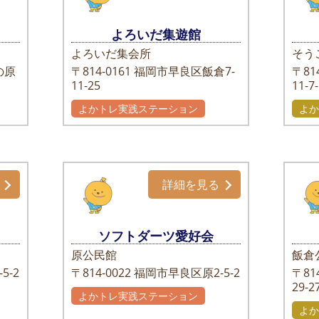
よろいだ集遊館
よろいだ集会所
そう
の原
〒814-0161
福岡市早良区飯倉7-
〒814
11-25
11-7
よかトレ実践ステーション
よか
詳細を見る
ソフトダーツ愛好会
原公民館
飯倉
5-2
〒814-0022
福岡市早良区原2-5-2
〒814
29-2
よかトレ実践ステーション
よか