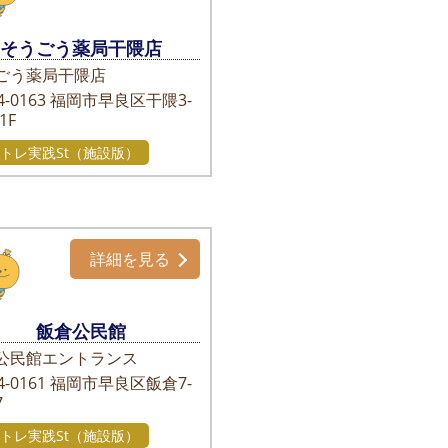
そうごう薬局干隈店
ごう薬局干隈店
-0163
福岡市早良区干隈3-
-1F
トレ実践St（施設版）
詳細を見る
飯倉公民館
公民館エントランス
-0161
福岡市早良区飯倉7-
7
トレ実践St（施設版）