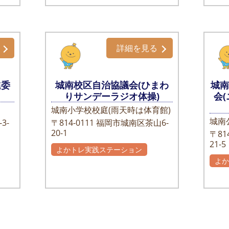
詳細を見る
進委
城南校区自治協議会(ひまわ
城
りサンデーラジオ体操)
会
城南小学校校庭(雨天時は体育館)
城南
3-
〒814-0111
福岡市城南区茶山6-
20-1
〒814
21-5
よかトレ実践ステーション
よ
自