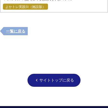
よかトレ実践St（施設版）
一覧に戻る
サイトトップに戻る
chevron_left