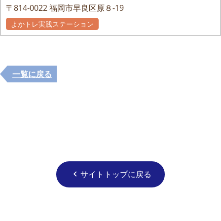
〒814-0022
福岡市早良区原８-19
よかトレ実践ステーション
一覧に戻る
サイトトップに戻る
chevron_left