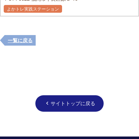
よかトレ実践ステーション
一覧に戻る
サイトトップに戻る
chevron_left