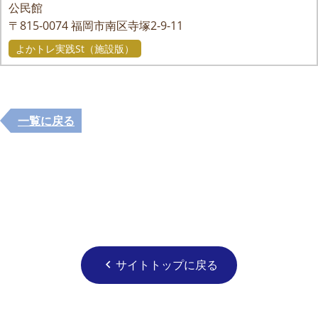
公民館
〒815-0074
福岡市南区寺塚2-9-11
よかトレ実践St（施設版）
一覧に戻る
サイトトップに戻る
chevron_left