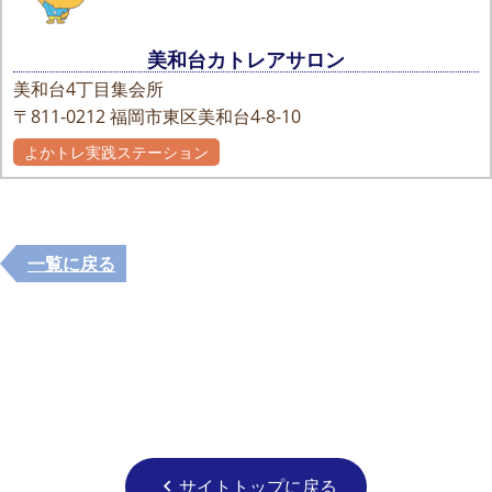
美和台カトレアサロン
美和台4丁目集会所
〒811-0212
福岡市東区美和台4-8-10
よかトレ実践ステーション
一覧に戻る
サイトトップに戻る
chevron_left