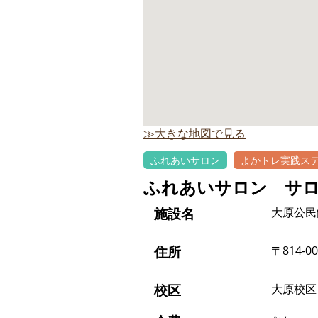
≫大きな地図で見る
ふれあいサロン
よかトレ実践ス
ふれあいサロン サ
施設名
大原公民
住所
〒814-
校区
大原校区