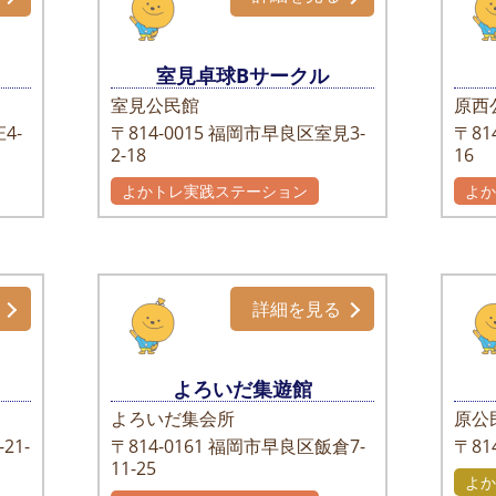
室見卓球Bサークル
室見公民館
原西
4-
〒814-0015
福岡市早良区室見3-
〒814
2-18
16
よかトレ実践ステーション
よ
詳細を見る
よろいだ集遊館
よろいだ集会所
原公
21-
〒814-0161
福岡市早良区飯倉7-
〒814
11-25
よか