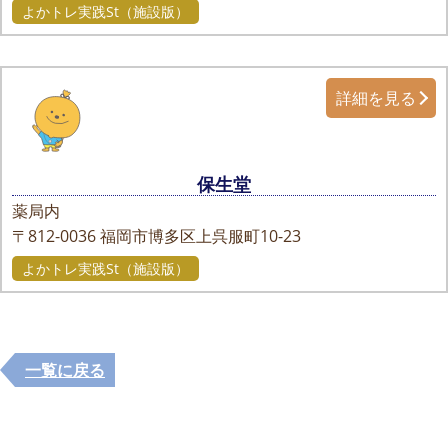
よかトレ実践St（施設版）
詳細を見る
保生堂
薬局内
〒812-0036
福岡市博多区上呉服町10-23
よかトレ実践St（施設版）
一覧に戻る