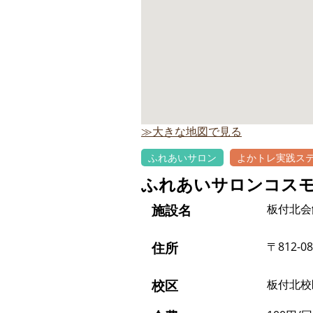
≫大きな地図で見る
ふれあいサロン
よかトレ実践ス
ふれあいサロンコス
施設名
板付北会
住所
〒812-0
校区
板付北校