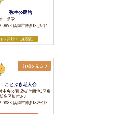
弥生公民館
館 講堂
-0893
福岡市博多区那珂4-
トレ実践St（施設版）
詳細を見る
ことぶき老人会
付中央公園 ②板付団地3区集
 博多区板付3-8
-0888
福岡市博多区板付3-