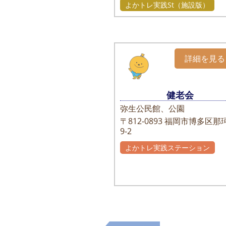
よかトレ実践St（施設版）
詳細を見る
健老会
弥生公民館、公園
〒812-0893
福岡市博多区那珂
9-2
よかトレ実践ステーション