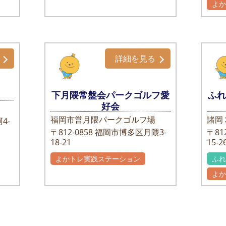
よ
詳細を見る
下月隈常盤会パークゴルフ愛
ふ
好会
福岡市営月隈パークゴルフ場
諸岡
4-
〒812-0858
福岡市博多区月隈3-
〒812
18-21
15-2
よかトレ実践ステーション
ふ
よ