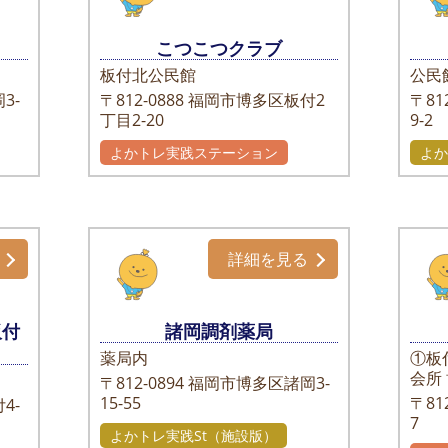
こつこつクラブ
板付北公民館
公民
3-
〒812-0888
福岡市博多区板付2
〒812
丁目2-20
9-2
よかトレ実践ステーション
よか
詳細を見る
板付
諸岡調剤薬局
薬局内
①板
会所
〒812-0894
福岡市博多区諸岡3-
15-55
〒812
4-
7
よかトレ実践St（施設版）