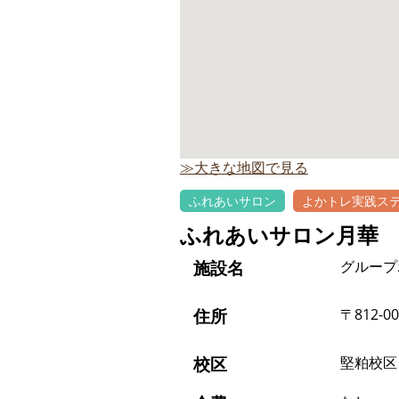
≫大きな地図で見る
ふれあいサロン
よかトレ実践ス
ふれあいサロン月華
施設名
グループ
住所
〒812-
校区
堅粕校区