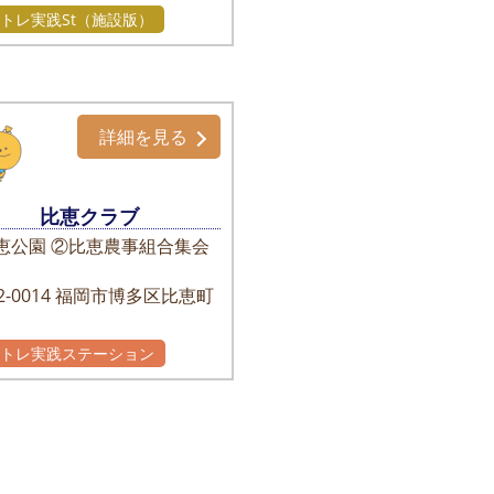
トレ実践St（施設版）
詳細を見る
比恵クラブ
恵公園 ②比恵農事組合集会
-0014
福岡市博多区比恵町
かトレ実践ステーション