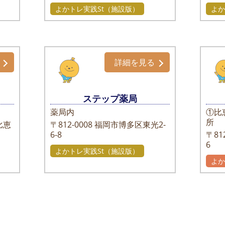
よかトレ実践St（施設版）
よか
詳細を見る
ステップ薬局
薬局内
①比
所
比恵
〒812-0008
福岡市博多区東光2-
6-8
〒812
6
よかトレ実践St（施設版）
よ