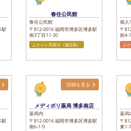
春住公民館
春住公民館
個人
多駅
〒812-0016
福岡市博多区博多駅
〒812
南3丁目11-30
前4-1
よかトレ実践St（施設版）
よ
自
詳細を見る
メディポリ薬局 博多南店
薬局内
薬局
多駅
〒812-0016
福岡市博多区博多駅
〒812
南6-1-9
東1-1