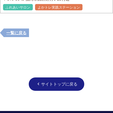
ふれあいサロン
よかトレ実践ステーション
一覧に戻る
サイトトップに戻る
chevron_left