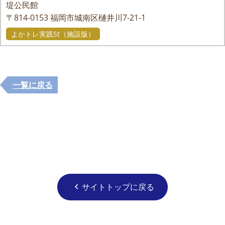
堤公民館
〒814-0153
福岡市城南区樋井川7-21-1
よかトレ実践St（施設版）
一覧に戻る
サイトトップに戻る
chevron_left