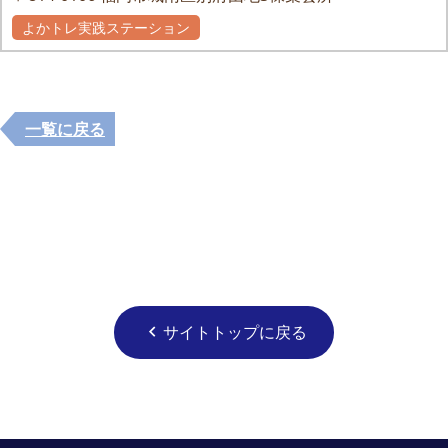
よかトレ実践ステーション
一覧に戻る
サイトトップに戻る
chevron_left