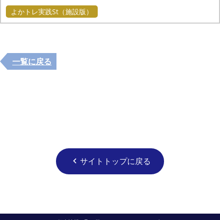
よかトレ実践St（施設版）
一覧に戻る
サイトトップに戻る
chevron_left