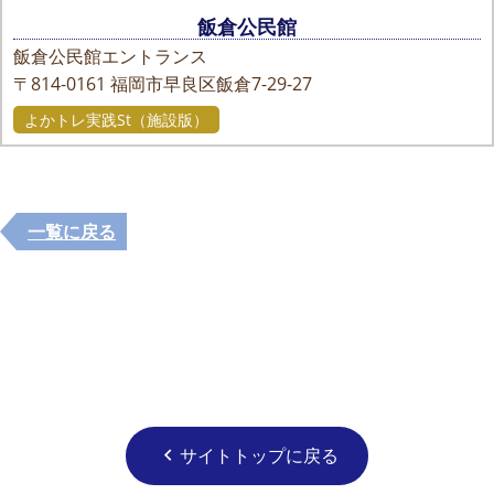
飯倉公民館
飯倉公民館エントランス
〒814-0161
福岡市早良区飯倉7-29-27
よかトレ実践St（施設版）
一覧に戻る
サイトトップに戻る
chevron_left