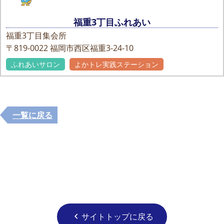
福重3丁目ふれあい
福重3丁目集会所
〒819-0022
福岡市西区福重3-24-10
ふれあいサロン
よかトレ実践ステーション
一覧に戻る
サイトトップに戻る
chevron_left