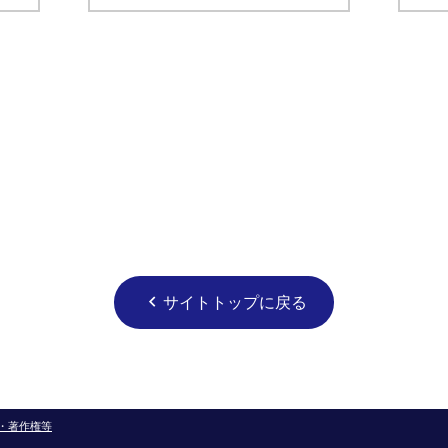
サイトトップに戻る
chevron_left
・著作権等