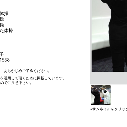
体操
操
操
た体操
子
-1558
す、あらかじめご了承ください。
」を活用して頂くために掲載しています。
んのでご注意下さい。
※サムネイルをクリッ