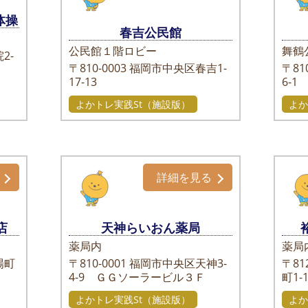
体操
春吉公民館
公民館１階ロビー
舞鶴
2-
〒810-0003
福岡市中央区春吉1-
〒810
17-13
6-1
よかトレ実践St（施設版）
よか
詳細を見る
店
天神らいおん薬局
薬局内
薬局
場町
〒810-0001
福岡市中央区天神3-
〒812
4-9 ＧＧソーラービル３Ｆ
町1-
よかトレ実践St（施設版）
よか