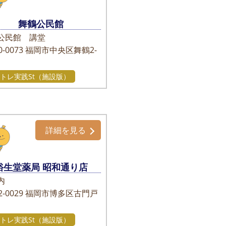
舞鶴公民館
公民館 講堂
-0073
福岡市中央区舞鶴2-
トレ実践St（施設版）
詳細を見る
裕生堂薬局 昭和通り店
内
-0029
福岡市博多区古門戸
1
トレ実践St（施設版）