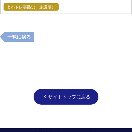
よかトレ実践St（施設版）
一覧に戻る
サイトトップに戻る
chevron_left