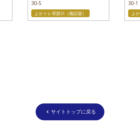
30-5
30-1
よかトレ実践St（施設版）
よか
サイトトップに戻る
chevron_left