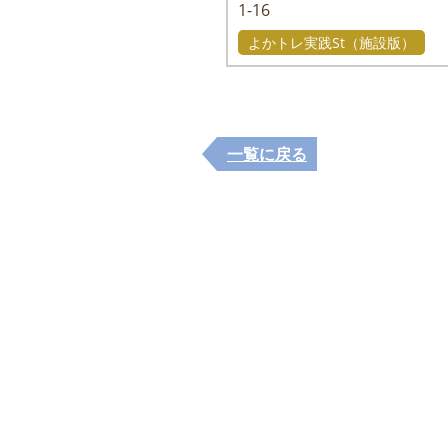
1-16
よかトレ実践St（施設版）
一覧に戻る