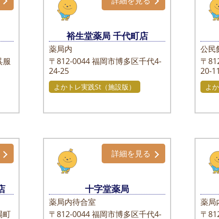
詳細を見る
裕生堂薬局 千代町店
薬局内
公民
呉服
〒812-0044
福岡市博多区千代4-
〒812
24-25
20-1
よかトレ実践St（施設版）
よか
詳細を見る
店
十字堂薬局
薬局内待合室
薬局
場町
〒812-0044
福岡市博多区千代4-
〒812