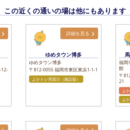
この近くの通いの場は他にもあります
詳細を見る
ゆめタウン博多
ゆめタウン博多
福岡
館
12-
〒812-0055
福岡市東区東浜1-1-1
〒812
よかトレ実践St（施設版）
21
よ
よか