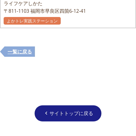
ライフケアしかた
〒811-1103
福岡市早良区四箇6-12-41
よかトレ実践ステーション
一覧に戻る
サイトトップに戻る
chevron_left