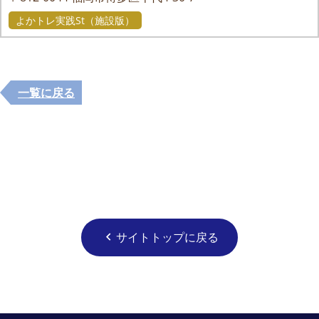
よかトレ実践St（施設版）
一覧に戻る
サイトトップに戻る
chevron_left