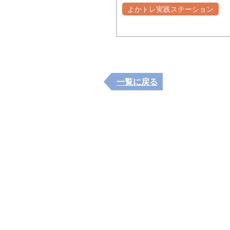
よかトレ実践ステーション
自主グループ
一覧に戻る