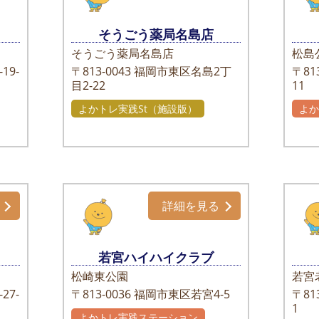
そうごう薬局名島店
そうごう薬局名島店
松島
19-
〒813-0043
福岡市東区名島2丁
〒813
目2-22
11
よかトレ実践St（施設版）
よ
自
詳細を見る
若宮ハイハイクラブ
松崎東公園
若宮
27-
〒813-0036
福岡市東区若宮4-5
〒813
1
よかトレ実践ステーション