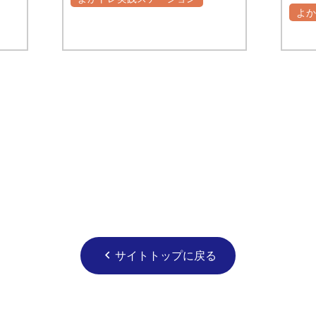
よ
サイトトップに戻る
chevron_left