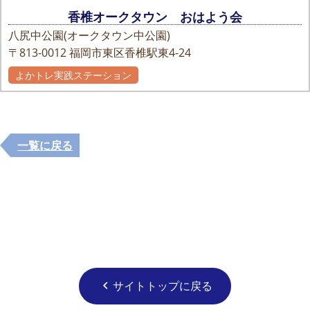
香椎オークタウン おはよう会
八尻中公園(オークタウン中公園)
〒813-0012
福岡市東区香椎駅東4-24
よかトレ実践ステーション
一覧に戻る
サイトトップに戻る
chevron_left