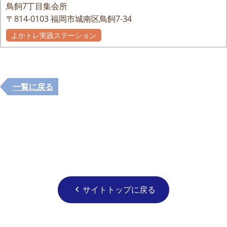
鳥飼7丁目集会所
〒814-0103
福岡市城南区鳥飼7-34
よかトレ実践ステーション
一覧に戻る
サイトトップに戻る
chevron_left