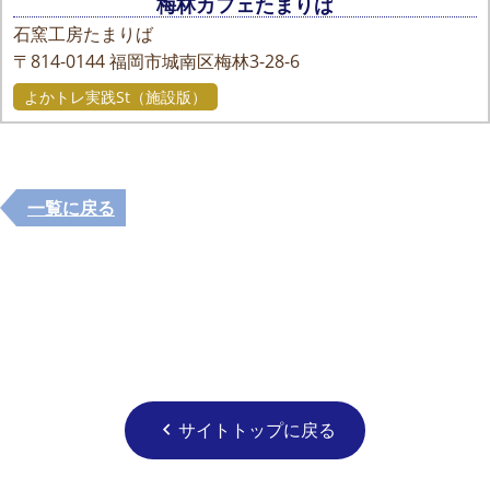
梅林カフェたまりば
石窯工房たまりば
〒814-0144
福岡市城南区梅林3-28-6
よかトレ実践St（施設版）
一覧に戻る
サイトトップに戻る
chevron_left