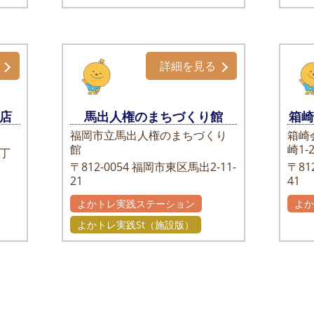
詳細を見る
店
馬出人権のまちづくり館
箱
福岡市立馬出人権のまちづくり
箱崎
館
崎1-2
丁
〒812-0054
福岡市東区馬出2-11-
〒812
21
41
よかトレ実践ステーション
よ
よかトレ実践St（施設版）