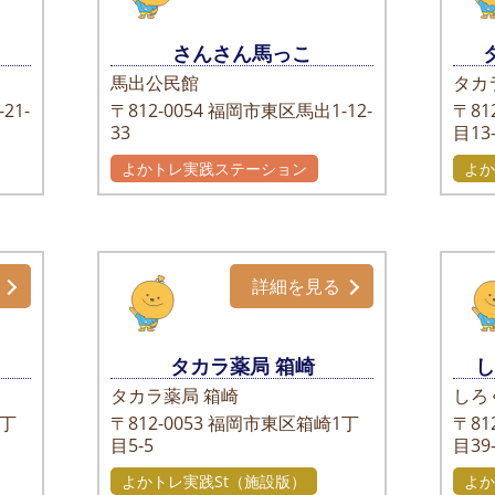
さんさん馬っこ
馬出公民館
タカ
21-
〒812-0054
福岡市東区馬出1-12-
〒812
33
目13-
よかトレ実践ステーション
よか
詳細を見る
タカラ薬局 箱崎
タカラ薬局 箱崎
しろ
丁
〒812-0053
福岡市東区箱崎1丁
〒812
目5-5
目39
よかトレ実践St（施設版）
よか