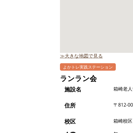
≫大きな地図で見る
よかトレ実践ステーション
自主
ランラン会
施設名
箱崎老人
住所
〒812-0
校区
箱崎校区