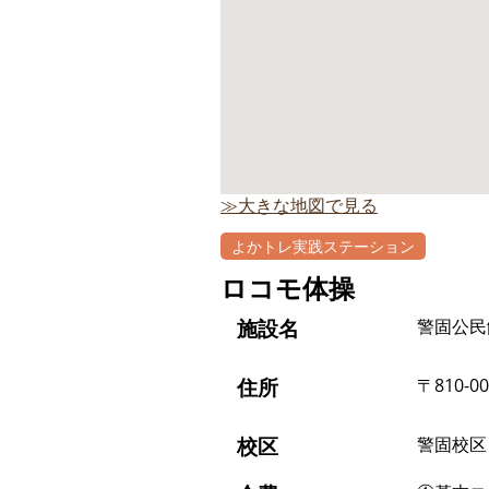
≫大きな地図で見る
よかトレ実践ステーション
ロコモ体操
施設名
警固公民
住所
〒810-0
校区
警固校区