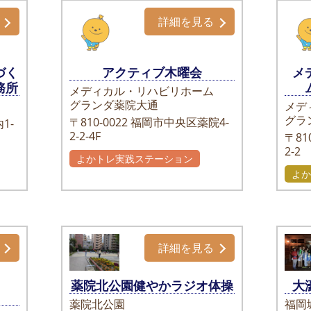
詳細を見る
づく
アクティブ木曜会
メ
務所
メディカル・リハビリホーム
グランダ薬院大通
メデ
グラ
〒810-0022
福岡市中央区薬院4-
1-
2-2-4F
〒810
2-2
よかトレ実践ステーション
よか
詳細を見る
薬院北公園健やかラジオ体操
大
薬院北公園
福岡