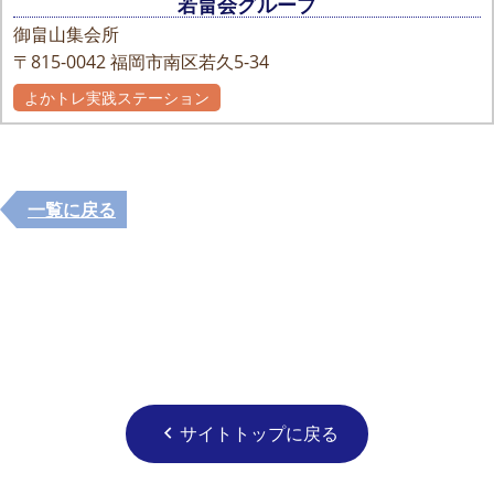
若畠会グループ
御畠山集会所
〒815-0042
福岡市南区若久5-34
よかトレ実践ステーション
一覧に戻る
サイトトップに戻る
chevron_left