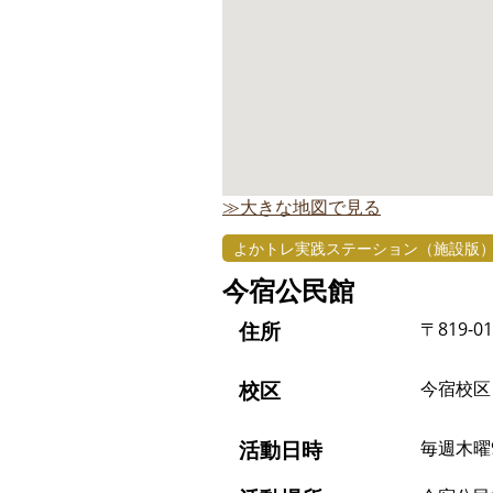
≫大きな地図で見る
よかトレ実践ステーション（施設版
今宿公民館
住所
〒819-
校区
今宿校区
活動日時
毎週木曜