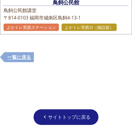
鳥飼公民館
鳥飼公民館講堂
〒814-0103
福岡市城南区鳥飼4-13-1
よかトレ実践ステーション
よかトレ実践St（施設版）
一覧に戻る
サイトトップに戻る
chevron_left