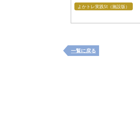
よかトレ実践St（施設版）
一覧に戻る