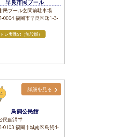
早良市民プール
市民プール玄関前駐車場
-0004
福岡市早良区曙1-3-
トレ実践St（施設版）
詳細を見る
鳥飼公民館
公民館講堂
-0103
福岡市城南区鳥飼4-