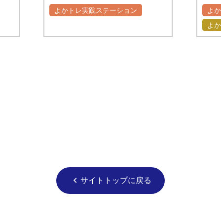
よかトレ実践ステーション
よ
よか
サイトトップに戻る
chevron_left