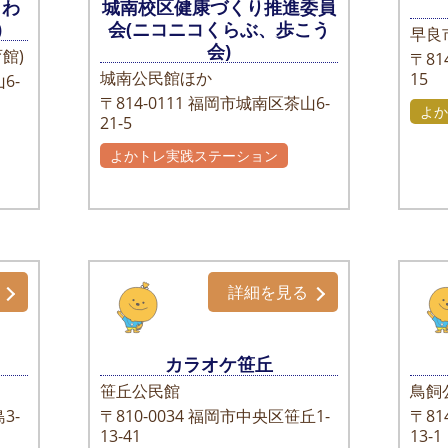
まわ
城南校区健康づくり推進委員
)
会(ニコニコくらぶ、歩こう
早良
会)
館)
〒814
城南公民館ほか
15
6-
〒814-0111
福岡市城南区茶山6-
よか
21-5
よかトレ実践ステーション
自主グループ
詳細を見る
カラオケ笹丘
笹丘公民館
鳥飼
3-
〒810-0034
福岡市中央区笹丘1-
〒814
13-41
13-1