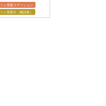
かトレ実践ステーション
トレ実践St（施設版）