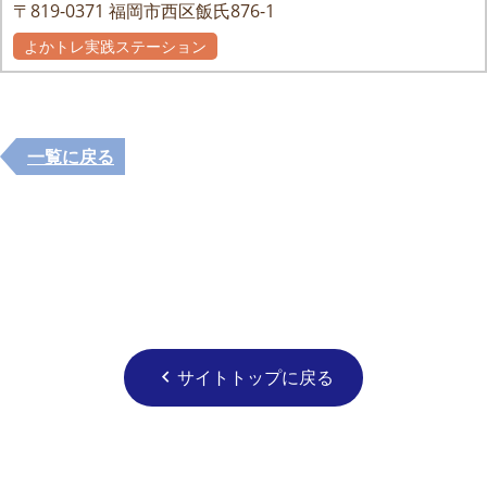
〒819-0371
福岡市西区飯氏876-1
よかトレ実践ステーション
一覧に戻る
サイトトップに戻る
chevron_left