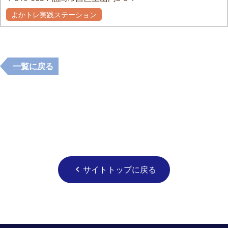
よかトレ実践ステーション
一覧に戻る
サイトトップに戻る
chevron_left