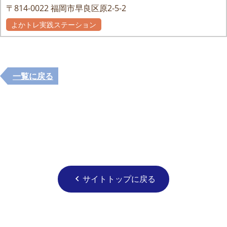
〒814-0022
福岡市早良区原2-5-2
よかトレ実践ステーション
自主グループ
一覧に戻る
サイトトップに戻る
chevron_left