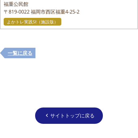
福重公民館
〒819-0022
福岡市西区福重4-25-2
よかトレ実践St（施設版）
一覧に戻る
サイトトップに戻る
chevron_left