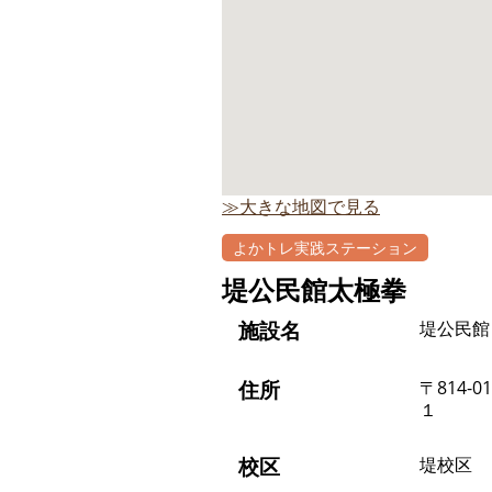
≫大きな地図で見る
よかトレ実践ステーション
堤公民館太極拳
施設名
堤公民館
住所
〒814-
１
校区
堤校区