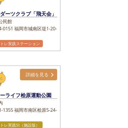
丘ダーツクラブ「飛天会」
公民館
-0151
福岡市城南区堤1-20-
かトレ実践ステーション
詳細を見る
イーライフ桧原運動公園
内
-1355
福岡市南区桧原5-24-
トレ実践St（施設版）