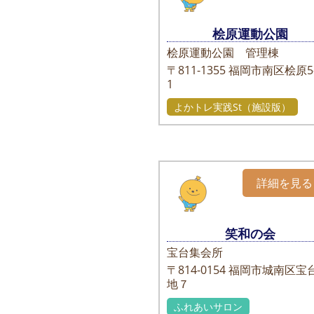
桧原運動公園
桧原運動公園 管理棟
〒811-1355
福岡市南区桧原5-
1
よかトレ実践St（施設版）
詳細を見る
笑和の会
宝台集会所
〒814-0154
福岡市城南区宝
地７
ふれあいサロン