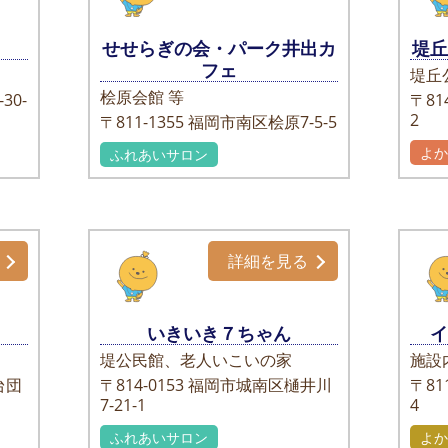
せせらぎの会・パーク井出カ
堤
フェ
堤丘
桧原会館 等
30-
〒814
2
〒811-1355
福岡市南区桧原7-5-5
よ
ふれあいサロン
詳細を見る
いきいき７ちゃん
堤公民館、老人いこいの家
施設
台団
〒814-0153
福岡市城南区樋井川
〒811
7-21-1
4
ふれあいサロン
よか