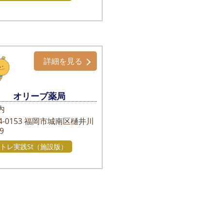
詳細を見る
オリーブ薬局
内
-0153
福岡市城南区樋井川
-9
トレ実践St（施設版）