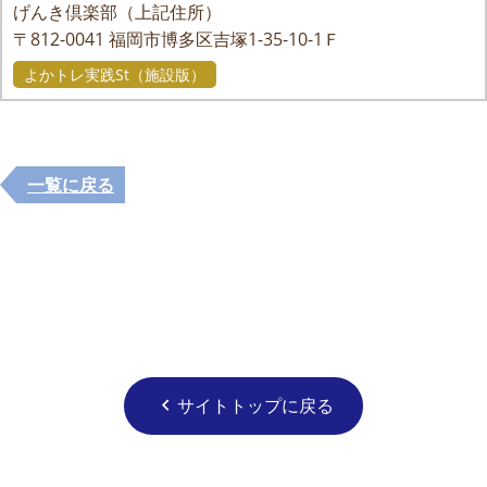
げんき倶楽部（上記住所）
〒812-0041
福岡市博多区吉塚1-35-10-1Ｆ
よかトレ実践St（施設版）
一覧に戻る
サイトトップに戻る
chevron_left