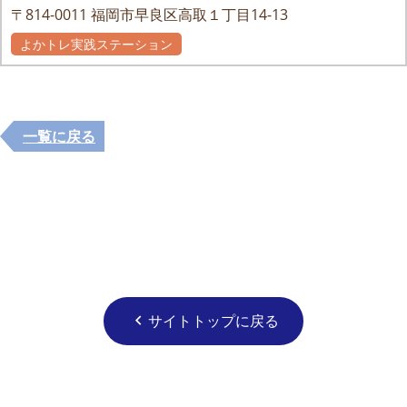
〒814-0011
福岡市早良区高取１丁目14-13
よかトレ実践ステーション
一覧に戻る
サイトトップに戻る
chevron_left