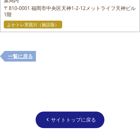
薬局内
〒810-0001
福岡市中央区天神1-2-12メットライフ天神ビル
1階
よかトレ実践St（施設版）
一覧に戻る
サイトトップに戻る
chevron_left