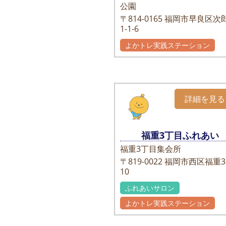
公園
〒814-0165
福岡市早良区次
1-1-6
よかトレ実践ステーション
詳細を見る
福重3丁目ふれあい
福重3丁目集会所
〒819-0022
福岡市西区福重3-
10
ふれあいサロン
よかトレ実践ステーション