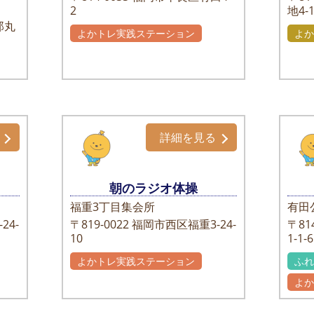
2
地4-
郎丸
よかトレ実践ステーション
よか
詳細を見る
朝のラジオ体操
福重3丁目集会所
有田
24-
〒819-0022
福岡市西区福重3-24-
〒814
10
1-1-6
よかトレ実践ステーション
ふ
自主グループ
よ