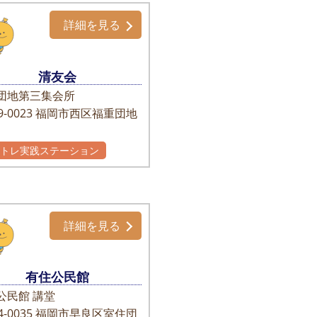
詳細を見る
清友会
団地第三集会所
-0023
福岡市西区福重団地
かトレ実践ステーション
詳細を見る
有住公民館
公民館 講堂
-0035
福岡市早良区室住団