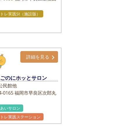
1
トレ実践St（施設版）
詳細を見る
ごのにホッとサロン
公民館他
-0165
福岡市早良区次郎丸
れあいサロン
かトレ実践ステーション