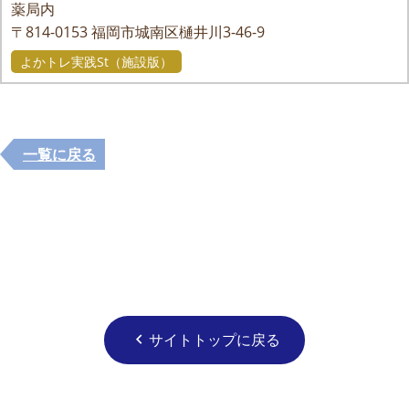
薬局内
〒814-0153
福岡市城南区樋井川3-46-9
よかトレ実践St（施設版）
一覧に戻る
サイトトップに戻る
chevron_left